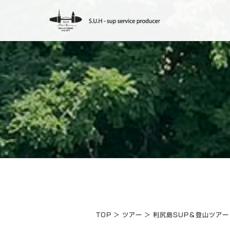
S
k
i
p
t
o
c
o
n
t
e
n
t
TOP
ツアー
利尻島SUP＆登山ツアー
>
>